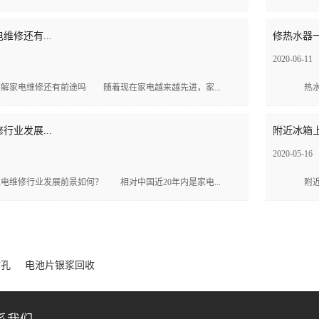
维修还有...
修热水器一
2020-06-11
家电维修还有前途吗 随着现在家电越来越先进，家...
热水器
行业发展...
附近冰箱上
2020-05-16
维修行业发展前景如何？ 相对中国近20年内是家电...
附近冰
钻孔
电池片银浆回收